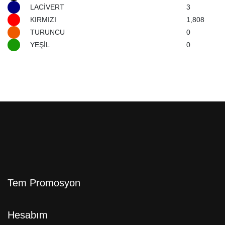
LACİVERT
3
KIRMIZI
1,808
TURUNCU
0
YEŞİL
0
Tem Promosyon
Hesabım