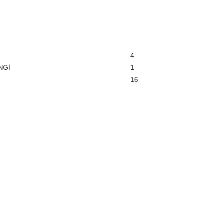
4
NGİ
1
16