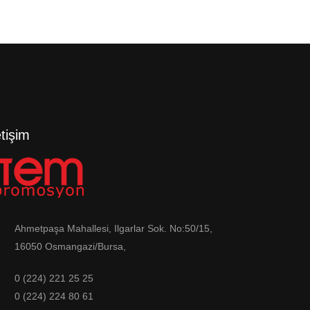
etişim
Ahmetpaşa Mahallesi, Ilgarlar Sok. No:50/15,
16050 Osmangazi/Bursa,
0 (224) 221 25 25
0 (224) 224 80 61