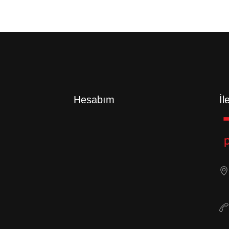
Hesabım
İl