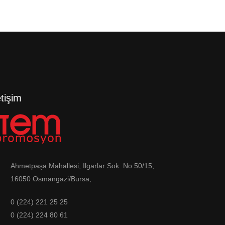
etişim
Ahmetpaşa Mahallesi, Ilgarlar Sok. No:50/15,
16050 Osmangazi/Bursa,
0 (224) 221 25 25
0 (224) 224 80 61