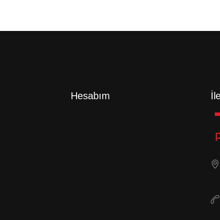
Hesabım
İl