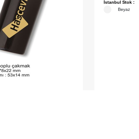
İstanbul Stok :
Beyaz