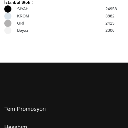
İstanbul Stok :
SİYAH
24958
KROM
3882
GRİ
2413
Beyaz
2306
Tem Promosyon
Hesabım