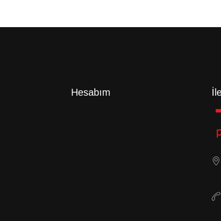
Hesabım
İl