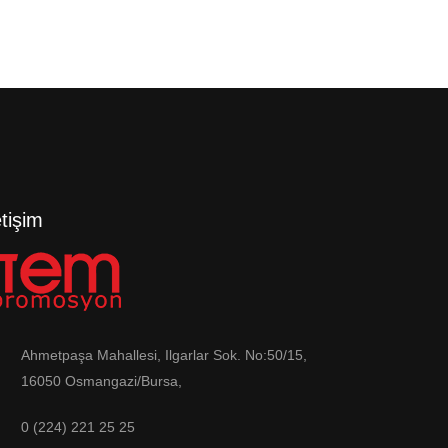
etişim
Ahmetpaşa Mahallesi, Ilgarlar Sok. No:50/15,
16050 Osmangazi/Bursa,
0 (224) 221 25 25