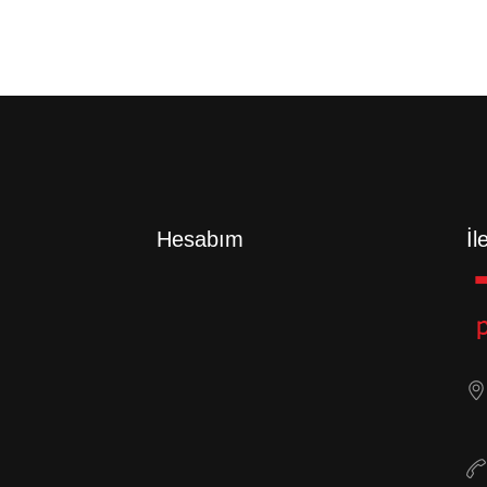
Hesabım
İl