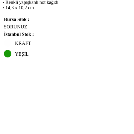
• Renkli yapışkanlı not kağıdı
• 14,3 x 10,2 cm
Bursa Stok :
SORUNUZ
İstanbul Stok :
KRAFT
YEŞİL